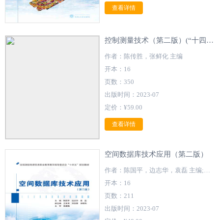
查看详情
控制测量技术（第二版）(“十四五”职业教育国家规划教材)
作者：陈传胜，张鲜化 主编
开本：16
页数：350
出版时间：2023-07
定价：¥59.00
查看详情
空间数据库技术应用（第二版）
作者：陈国平，边志华，袁磊 主编;王双美，刘剑锋，吴晓伟 副主编；曾晨曦 主审
开本：16
页数：211
出版时间：2023-07