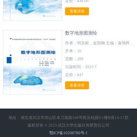
定价：¥48.00
查看详情
数字地形图测绘
作者：明东权，金国钢 主编；谢旭晖，刘小慧 副主编；赵文亮 主审
开本：16
页数：209
出版时间：2023.7
定价：¥47
查看详情
地址：湖北省武汉市洪山区卓刀泉路108号凯乐桂园S-1楼B座14-17层
版权所有 © 2023 武汉大学出版社有限责任公司
鄂ICP备10208780号-1