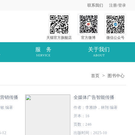
联系我们
注册
/
登录
天猫官方旗舰店
官方微博
微信公众号
服 务
关于我们
T
SERVICE
ABOUT
>
首页
图书中心
能营销传播
全媒体广告智能传播
敏 编著
作者：李雅静，林翔 编著
开本：16
页数：246
-12
出版时间：2025-10