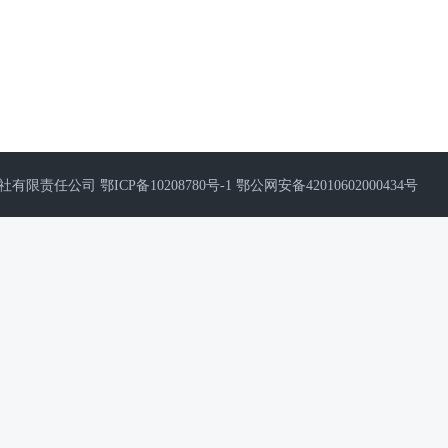
出版社有限责任公司
鄂ICP备10208780号-1
鄂公网安备42010602000434号