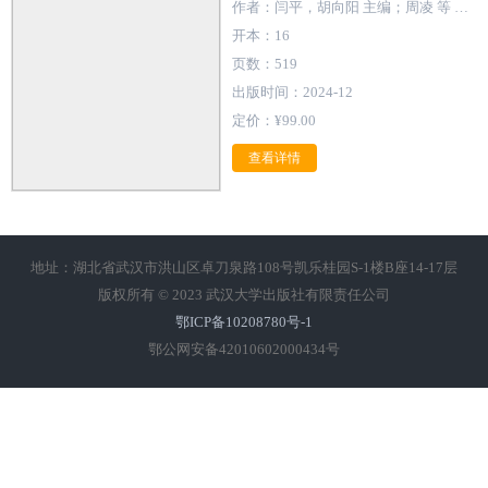
作者：闫平，胡向阳 主编；周凌 等 副主编
开本：16
页数：519
出版时间：2024-12
定价：¥99.00
查看详情
地址：湖北省武汉市洪山区卓刀泉路108号凯乐桂园S-1楼B座14-17层
版权所有 © 2023 武汉大学出版社有限责任公司
鄂ICP备10208780号-1
鄂公网安备42010602000434号