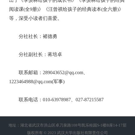
出了《季羡林给孩子的成长书》《季羡林给孩子的经典
阅读课(全9册)》《汪曾祺给孩子的经典读本(全六册)》
等，深受小读者们喜爱。
分社社长：褚德勇
分社副社长：蒋培卓
联系邮箱：289043652@qq.com、
1223464988@qq.com(军事)
联系电话：010-63978987、027-87215587
地址：湖北省武汉市洪山区卓刀泉路108号凯乐桂园S-1楼B座14-17层
版权所有 © 2023 武汉大学出版社有限责任公司