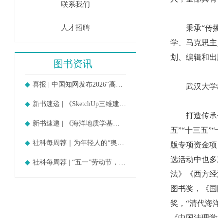
联系我们
人才招聘
秉承“传播先
学、马克思主
划、编辑和出
图书资讯
喜报 | 中国知网发布2026“高被引
武汉大学出版
新书速递 | 《SketchUp三维建模教
打造传承创新
新书速递 | 《海洋地质学基础》
五”“十三五
社科每周荐｜为年轻人的“奥德赛时期
版专项资金项
选活动中也多
社科每周荐 | “五一”劳动节，守护
法》《西方经
图书奖，《国
奖，“清代海
《中国法理学