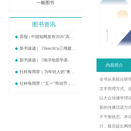
一般图书
图书资讯
喜报 | 中国知网发布2026“高被引
新书速递 | 《SketchUp三维建模教
新书速递 | 《海洋地质学基础》
内容简介
社科每周荐｜为年轻人的“奥德赛时期
全书从系统论研
社科每周荐 | “五一”劳动节，守护
文学管理方式。
以大众传播学理
新的传播话语方
不平衡状态。本
计，最后提出网