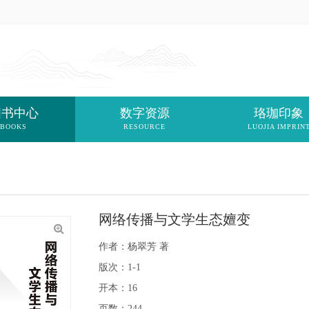
图书中心
数字资源
珞珈印象
BOOKS
RESOURCE
LUOJIA IMPRIN
网络传播与文学生态嬗变
作者：杨翠芳 著
版次：1-1
开本：16
页数：244