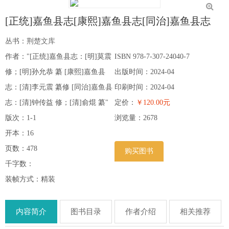
[正统]嘉鱼县志[康熙]嘉鱼县志[同治]嘉鱼县志
丛书：
荆楚文库
作者："[正统]嘉鱼县志：[明]莫震
ISBN 978-7-307-24040-7
修；[明]孙允恭 纂 [康熙]嘉鱼县
出版时间：2024-04
志：[清]李元震 纂修 [同治]嘉鱼县
印刷时间：2024-04
志：[清]钟传益 修；[清]俞焜 纂"
定价：
￥120.00元
版次：1-1
浏览量：
2678
开本：16
页数：478
购买图书
千字数：
装帧方式：精装
内容简介
图书目录
作者介绍
相关推荐