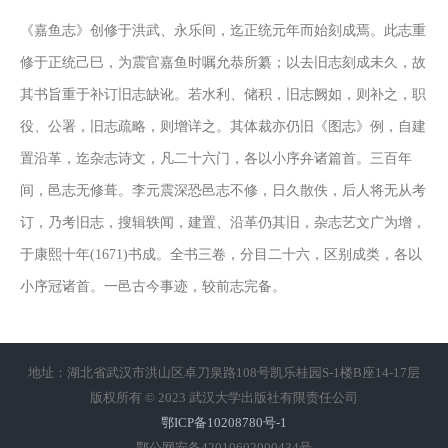
《嘉鱼志》创修于洪武、永乐间，迄正统元年而始刻成焉。此志重
修于正统己巳，为震官嘉鱼时嘱允恭所纂；以去旧志刻成未久，故
其书旨重于补订旧志缺讹。若水利、储积，旧志阙如，则补之，职
役、公署，旧志疏略，则增详之。其体裁亦仍旧《图志》例，自建
置沿革，迄杂志诗文，凡二十六门，各以小序弁诸篇首。三百年
间，邑志无修葺。李元震深恐邑志不修，日久散佚，后人将无从考
订，乃考旧志，搜辑轶闻，建置、沿革仍其旧，杂志艺文广为增，
于康熙十年(1671)书成。全书三卷，分目二十六，区别成类，各以
小序冠诸首。一邑古今事迹，较前志完备。
地址：湖北省武汉市洪山区卓刀泉路108号凯乐桂园S-1楼B座14-17层
版权所有 © 2023 武汉大学出版社有限责任公司
鄂ICP备10208780号-1
鄂公网安备42010602000434号