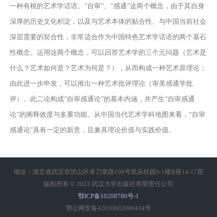
一种有根的艺术学话语。“自审”、“感通”这两个概念，由于其自身
深厚的历史文化积淀，以及与艺术本体的贴合性、与中国当前社会
深层需要的契合性，非常适合作为中国特色艺术学话语的两个基石
性概念。运用这两个概念，可以回答艺术学的三个元问题（艺术是
什么？艺术如何是？艺术为何是？），从而构成一种艺术原理论；
由此进一步申发，可以推出一种艺术批评理论（审美感通学批
评）。此二论构成“自审感通论”的基本内涵，并产生“自审感通
论”的阐释效度与多重功能。从中国当代艺术学科地图来看，“自审
感通论”具有一定的新意，且兼具理论价值与实践价值。
地址：湖北省武汉市洪山区卓刀泉路108号凯乐桂园S-1楼B座14-17层
版权所有 © 2023 武汉大学出版社有限责任公司
鄂ICP备10208780号-1
鄂公网安备42010602000434号