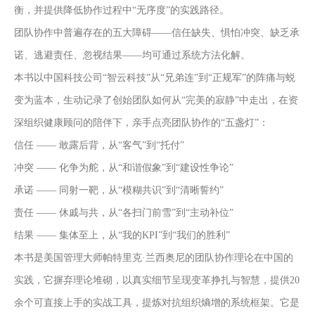
衡，并提供降低协作过程中“无序度”的实践路径。
团队协作中普遍存在的五大障碍——信任缺失、惧怕冲突、缺乏承
诺、逃避责任、忽视结果——均可通过系统方法化解。
本书以中国科技公司“智云科技”从“兄弟连”到“正规军”的阵痛与蜕
变为蓝本，生动记录了创始团队如何从“完美的寂静”中走出，在资
深组织健康顾问的陪伴下，亲手点亮团队协作的“五盏灯”：
信任 —— 敢露后背，从“客气”到“托付”
冲突 —— 化争为舵，从“和谐假象”到“建设性争论”
承诺 —— 同射一靶，从“模糊共识”到“清晰誓约”
责任 —— 休戚与共，从“各扫门前雪”到“主动补位”
结果 —— 集体至上，从“我的KPI”到“我们的胜利”
本书是美国管理大师帕特里克·兰西奥尼的团队协作理论在中国的
实践，它摒弃理论堆砌，以真实细节呈现变革挣扎与智慧，提供20
余个可直接上手的实战工具，提炼对抗组织熵增的系统框架。它是