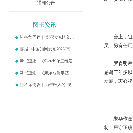
通知公告
图书资讯
会上，组织
社科每周荐｜荟萃法治精义，阐扬理政真
员，另有任用
喜报 | 中国知网发布2026“高被引
新书速递 | 《SketchUp三维建模教
罗春明表示
感谢三年多以
新书速递 | 《海洋地质学基础》
发展，衷心祝
社科每周荐｜为年轻人的“奥德赛时期
朱华作任职
制，严守正确