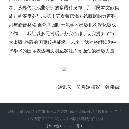
卷。从郑传寅戏曲研究的多语种发布，到《民本文献集
成》的深度参与;从第十五次荣膺海外馆藏影响力百强，
到与施普林格·自然等国际一流学术出版机构深化版权
合作——我社以多元对话、务实合作，切实提升了“武
大出版”品牌的国际传播能级。未来，我社将继续为中
华学术的国际表达与文明互鉴注入更强劲的出版力量。
(通讯员：吴月婵 摄影：韩闻锦)
地址：湖北省武汉市洪山区卓刀泉路108号凯乐桂园S-1楼B座14-17层
版权所有 © 2023 武汉大学出版社有限责任公司
鄂ICP备10208780号-1