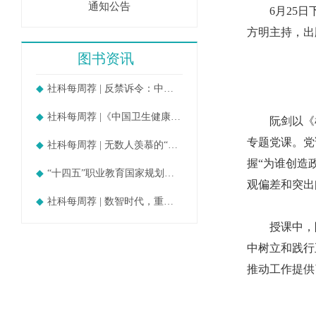
通知公告
6月25日下
方明主持，出
图书资讯
社科每周荐 | 反禁诉令：中国企业出
社科每周荐 |《中国卫生健康立法研
阮剑以《树
专题党课。党
社科每周荐 | 无数人羡慕的“神仙
握“为谁创造
“十四五”职业教育国家规划教材主
观偏差和突出
社科每周荐 | 数智时代，重塑高等教
授课中，阮
中树立和践行
推动工作提供