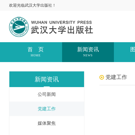
欢迎光临武汉大学出版社！
首 页
新闻资讯
HOME
NEWS
党建工作
新闻资讯
公司新闻
党建工作
媒体聚焦