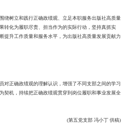
围绕树立和践行正确政绩观、立足本职服务出版社高质量
果转化为履职尽责、担当作为的实际行动，坚持真抓实
断提升工作质量和服务水平，为出版社高质量发展贡献力
员对正确政绩观的理解认识，增强了不同支部之间的学习
为契机，持续把正确政绩观贯穿到岗位履职和事业发展全
(第五党支部 冯小丁 供稿)