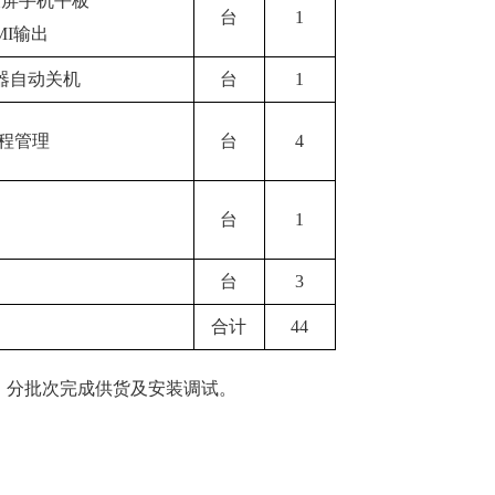
投屏手机平板
台
1
MI输出
务器自动关机
台
1
远程管理
台
4
台
1
台
3
合计
44
，分批次完成供货及安装调试。