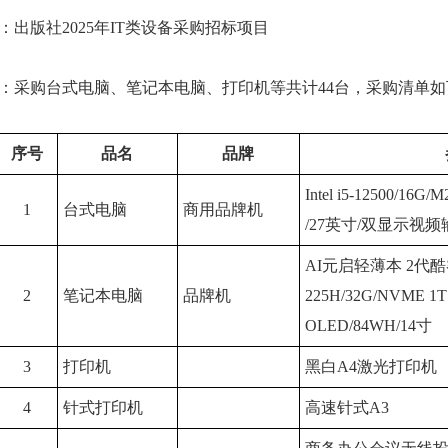
版社2025年IT类设备采购招标项目
采购台式电脑、笔记本电脑、打印机等共计44台，采购清单如
序号
品名
品牌
Intel i5-12500/16G/
1
台式电脑
商用品牌机
/27英寸/双显示视频
AI元启轻薄本 2代酷睿U
2
笔记本电脑
品牌机
225H/32G/NVME 1T
OLED/84WH/14寸
3
打印机
黑白A4激光打印机
4
针式打印机
高速针式A3