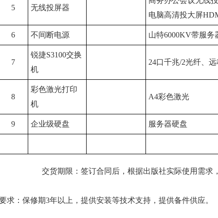
商务办公会议无线
5
无线投屏器
电脑高清投大屏HD
6
不间断电源
山特6000KV带服
锐捷S3100交换
7
24口千兆/2光纤、
机
彩色激光打印
8
A4彩色激光
机
9
企业级硬盘
服务器硬盘
交货期限：签订合同后，根据出版社实际使用需求
求：保修期3年以上，提供安装等技术支持，提供备件供应。