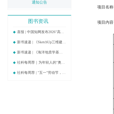
通知公告
项目名称：出
图书资讯
项目内容：
喜报 | 中国知网发布2026“高被引
新书速递 | 《SketchUp三维建模教
新书速递 | 《海洋地质学基础》
社科每周荐｜为年轻人的“奥德赛时期
社科每周荐 | “五一”劳动节，守护