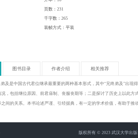
页数：231
千字数：265
装帧方式：平装
图书目录
作者介绍
相关推荐
终弟及是中国古代君位继承最重要的两种基本形式，其中“兄终弟及”出现
情况，包括继位原因、前君庙制、丧服丧期等；二是探讨了历史上以此方
释之间的关系。本书论述严谨、引经据典，有一定的学术价值，有助于推
层
版权所有 © 2023 武汉大学