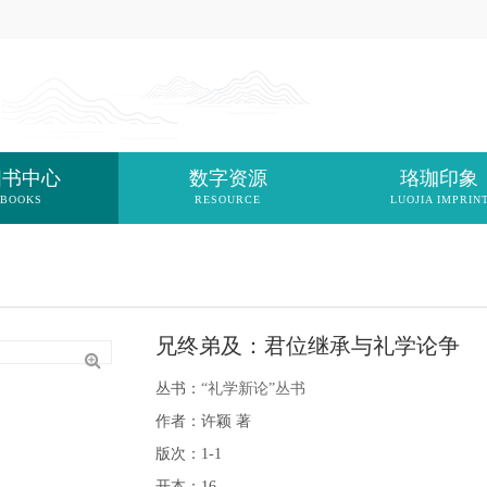
图书中心
数字资源
珞珈印象
BOOKS
RESOURCE
LUOJIA IMPRIN
兄终弟及：君位继承与礼学论争
丛书：
“礼学新论”丛书
作者：许颖 著
版次：1-1
开本：16