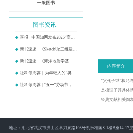
一般图书
图书资讯
喜报 | 中国知网发布2026“高被引
新书速递 | 《SketchUp三维建模教
新书速递 | 《海洋地质学基础》
内容简介
社科每周荐｜为年轻人的“奥德赛时期
“父死子继”和兄
社科每周荐 | “五一”劳动节，守护
是梳理了其具体
经典文献相关阐
地址：湖北省武汉市洪山区卓刀泉路108号凯乐桂园S-1楼B座14-17