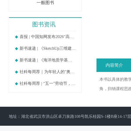
一般图书
图书资讯
喜报 | 中国知网发布2026“高被引
新书速递 | 《SketchUp三维建模教
新书速递 | 《海洋地质学基础》
内容简介
社科每周荐｜为年轻人的“奥德赛时期
本书以具体的教
社科每周荐 | “五一”劳动节，守护
角，归纳课程思
地址：湖北省武汉市洪山区卓刀泉路108号凯乐桂园S-1楼B座14-17