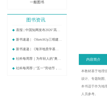
一般图书
图书资讯
喜报 | 中国知网发布2026“高被引
新书速递 | 《SketchUp三维建模教
新书速递 | 《海洋地质学基础》
社科每周荐｜为年轻人的“奥德赛时期
内容简介
社科每周荐 | “五一”劳动节，守护
本教材基于地理信
设计、专题制图
本书适于作为地
人员参考。