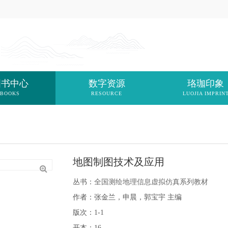
图书中心
数字资源
珞珈印象
BOOKS
RESOURCE
LUOJIA IMPRIN
地图制图技术及应用
丛书：
全国测绘地理信息虚拟仿真系列教材
作者：张金兰，申晨，郭宝宇 主编
版次：1-1
开本：16