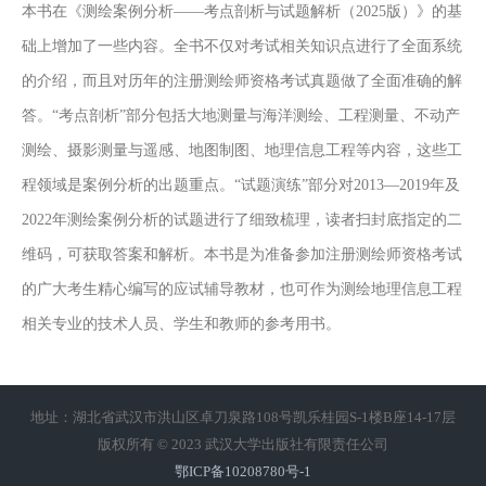
本书在《测绘案例分析——考点剖析与试题解析（2025版）》的基
础上增加了一些内容。全书不仅对考试相关知识点进行了全面系统
的介绍，而且对历年的注册测绘师资格考试真题做了全面准确的解
答。“考点剖析”部分包括大地测量与海洋测绘、工程测量、不动产
测绘、摄影测量与遥感、地图制图、地理信息工程等内容，这些工
程领域是案例分析的出题重点。“试题演练”部分对2013—2019年及
2022年测绘案例分析的试题进行了细致梳理，读者扫封底指定的二
维码，可获取答案和解析。本书是为准备参加注册测绘师资格考试
的广大考生精心编写的应试辅导教材，也可作为测绘地理信息工程
相关专业的技术人员、学生和教师的参考用书。
地址：湖北省武汉市洪山区卓刀泉路108号凯乐桂园S-1楼B座14-17层
版权所有 © 2023 武汉大学出版社有限责任公司
鄂ICP备10208780号-1