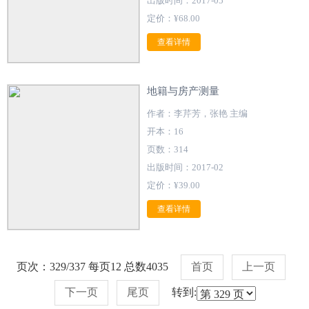
出版时间：2017-05
定价：¥68.00
查看详情
地籍与房产测量
作者：李芹芳，张艳 主编
开本：16
页数：314
出版时间：2017-02
定价：¥39.00
查看详情
页次：329/337 每页12 总数4035
首页
上一页
下一页
尾页
转到: