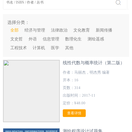
选择分类：
全部
经济与管理
法律政治
文化教育
新闻传播
文史哲
外语
信息管理
数理化生
测绘遥感
工程技术
计算机
医学
其他
线性代数与概率统计（第二版）
作者：马丽杰，明杰秀 编著
开本：16
页数：314
出版时间：2017-11
定价：¥48.00
查看详情
测绘程序设计试题集