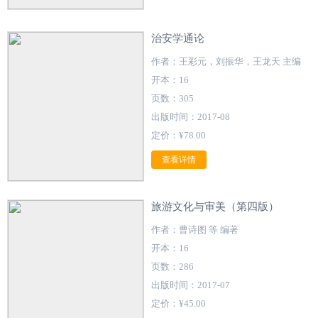
治安学通论
作者：王彩元，刘振华，王龙天 主编
开本：16
页数：305
出版时间：2017-08
定价：¥78.00
查看详情
旅游文化与审美（第四版）
作者：曹诗图 等 编著
开本：16
页数：286
出版时间：2017-07
定价：¥45.00