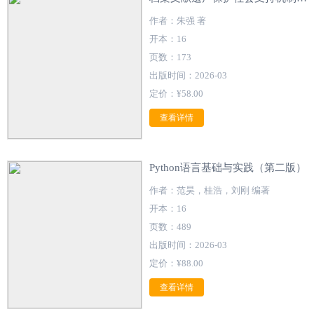
作者：朱强 著
开本：16
页数：173
出版时间：2026-03
定价：¥58.00
查看详情
Python语言基础与实践（第二版）
作者：范昊，桂浩，刘刚 编著
开本：16
页数：489
出版时间：2026-03
定价：¥88.00
查看详情