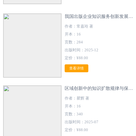
我国出版企业知识服务创新发展研究
作者：常嘉玲 著
开本：16
页数：284
出版时间：2025-12
定价：¥88.00
查看详情
区域创新中的知识扩散规律与保障机制研究
作者：瞿辉 著
开本：16
页数：340
出版时间：2025-07
定价：¥88.00