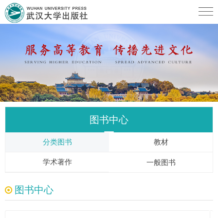
图书中心
分类图书
教材
学术著作
一般图书
图书中心