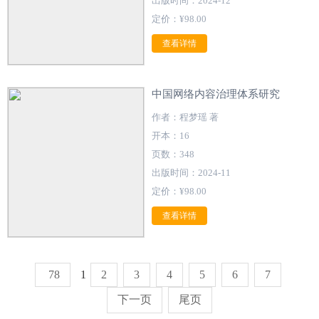
出版时间：2024-12
定价：¥98.00
查看详情
中国网络内容治理体系研究
作者：程梦瑶 著
开本：16
页数：348
出版时间：2024-11
定价：¥98.00
查看详情
78
1
2
3
4
5
6
7
下一页
尾页