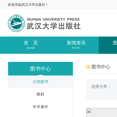
欢迎光临武汉大学出版社！
首 页
新闻资讯
HOME
NEWS
图书中心
图书中心
分类图书
选择分类：
教材
学术著作