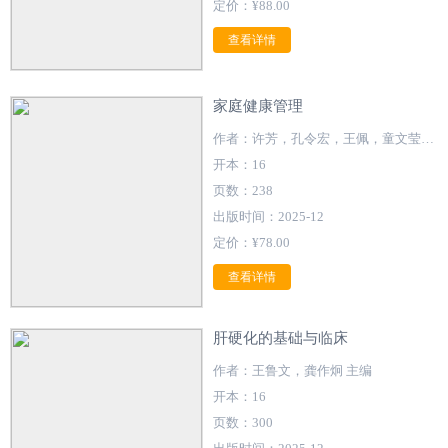
定价：¥88.00
查看详情
家庭健康管理
作者：许芳，孔令宏，王佩，童文莹，刘晓丽 著
开本：16
页数：238
出版时间：2025-12
定价：¥78.00
查看详情
肝硬化的基础与临床
作者：王鲁文，龚作炯 主编
开本：16
页数：300