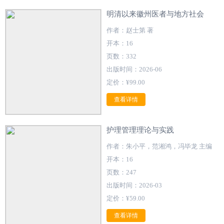
明清以来徽州医者与地方社会
作者：赵士第 著
开本：16
页数：332
出版时间：2026-06
定价：¥99.00
查看详情
护理管理理论与实践
作者：朱小平，范湘鸿，冯毕龙 主编
开本：16
页数：247
出版时间：2026-03
定价：¥59.00
查看详情