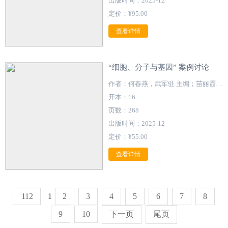
出版时间：2025-12
定价：¥95.00
查看详情
“细胞、分子与基因” 案例讨论
作者：何春燕，武军驻 主编；苗丽霞 ，汪炳华，刘艳红 副主编
开本：16
页数：268
出版时间：2025-12
定价：¥55.00
查看详情
112
1
2
3
4
5
6
7
8
9
10
下一页
尾页