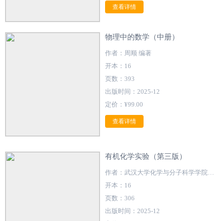
查看详情
物理中的数学（中册）
作者：周顺 编著
开本：16
页数：393
出版时间：2025-12
定价：¥99.00
查看详情
有机化学实验（第三版）
作者：武汉大学化学与分子科学学院实验中心 编
开本：16
页数：306
出版时间：2025-12