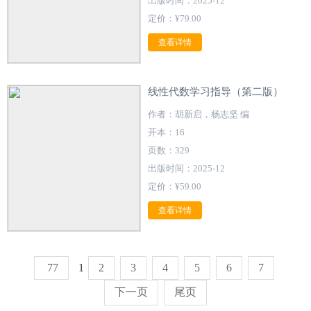
出版时间：2025-12
定价：¥79.00
查看详情
线性代数学习指导（第二版）
作者：胡新启，杨志坚 编
开本：16
页数：329
出版时间：2025-12
定价：¥59.00
查看详情
77
1
2
3
4
5
6
7
下一页
尾页