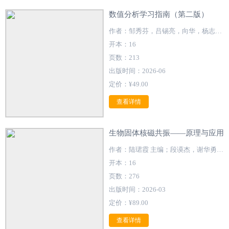
数值分析学习指南（第二版）
作者：邹秀芬，吕锡亮，向华，杨志坚 编著
开本：16
页数：213
出版时间：2026-06
定价：¥49.00
查看详情
生物固体核磁共振——原理与应用
作者：陆珺霞 主编；段谟杰，谢华勇 副主编
开本：16
页数：276
出版时间：2026-03
定价：¥89.00
查看详情